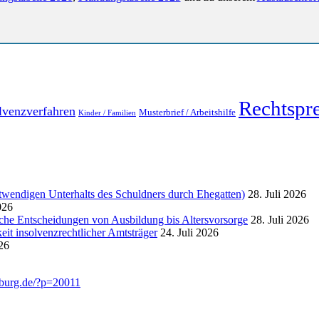
Rechtspr
lvenzverfahren
Musterbrief / Arbeitshilfe
Kinder / Familien
endigen Unterhalts des Schuldners durch Ehegatten)
28. Juli 2026
026
liche Entscheidungen von Ausbildung bis Altersvorsorge
28. Juli 2026
eit insolvenzrechtlicher Amtsträger
24. Juli 2026
026
mburg.de/?p=20011