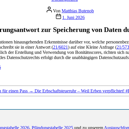
Beitragsautor
Von
Matthias Butenob
Veröffentlichungsdatum
1. Juni 2026
rungsantwort zur Speicherung von Daten d
mationen hinausgehenden Erkenntnisse darüber vor, welche personenbez
chreibt sie in einer Antwort (
21/6021
) auf eine Kleine Anfrage (
21/57
ßlich der Erstellung und Verwendung von Bonitätsscores, richten si
 Datenschutzrechts erfolgt durch die unabhängigen Datenschutzaufsic
6
n für einen Pass
→
Die Erbschaftsteueruhr – Weil Erben verpflichtet! 
ngstabelle 2026
,
Pfändungstabelle 2025
und zu unserem
Austauschfor