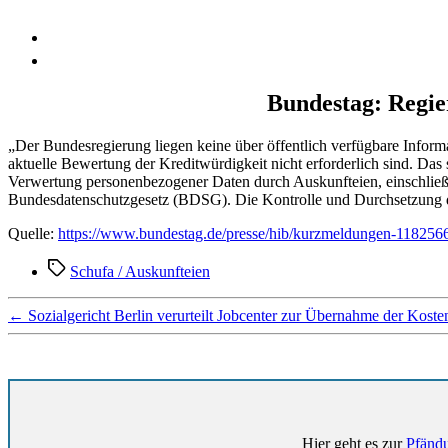
Bundestag: Regie
„Der Bundesregierung liegen keine über öffentlich verfügbare Infor
aktuelle Bewertung der Kreditwürdigkeit nicht erforderlich sind. Das s
Verwertung personenbezogener Daten durch Auskunfteien, einschlie
Bundesdatenschutzgesetz (BDSG). Die Kontrolle und Durchsetzung des
Quelle:
https://www.bundestag.de/presse/hib/kurzmeldungen-118256
Schlagwörter
Schufa / Auskunfteien
←
Sozialgericht Berlin verurteilt Jobcenter zur Übernahme der Koste
Hier geht es zur
Pfändu