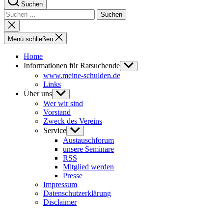
Suchen
Suchen
nach:
Suche
schließen
Menü schließen
Home
Informationen für Ratsuchende
Untermenü
anzeigen
www.meine-schulden.de
Links
Über uns
Untermenü
anzeigen
Wer wir sind
Vorstand
Zweck des Vereins
Service
Untermenü
anzeigen
Austauschforum
unsere Seminare
RSS
Mitglied werden
Presse
Impressum
Datenschutzerklärung
Disclaimer