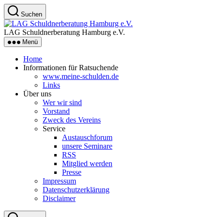
Zum
Suchen
Inhalt
LAG
springen
Schuldnerberatung
LAG Schuldnerberatung Hamburg e.V.
Hamburg
Menü
e.V.
Home
Informationen für Ratsuchende
www.meine-schulden.de
Links
Über uns
Wer wir sind
Vorstand
Zweck des Vereins
Service
Austauschforum
unsere Seminare
RSS
Mitglied werden
Presse
Impressum
Datenschutzerklärung
Disclaimer