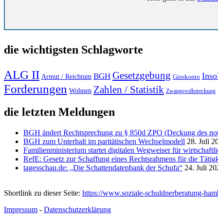
die wichtigsten Schlagworte
ALG II
Gesetzgebung
Inso
BGH
Armut / Reichtum
Girokonto
Forderungen
Zahlen / Statistik
Wohnen
Zwangsvollstreckung
die letzten Meldungen
BGH ändert Rechtsprechung zu § 850d ZPO (Deckung des notw
BGH zum Unterhalt im paritätischen Wechselmodell
28. Juli 2
Familienministerium startet digitalen Wegweiser für wirtschaft
RefE: Gesetz zur Schaffung eines Rechtsrahmens für die Tätigk
tagesschau.de: „Die Schattendatenbank der Schufa“
24. Juli 2
Shortlink zu dieser Seite:
https://www.soziale-schuldnerberatung-ha
Impressum
-
Datenschutzerklärung