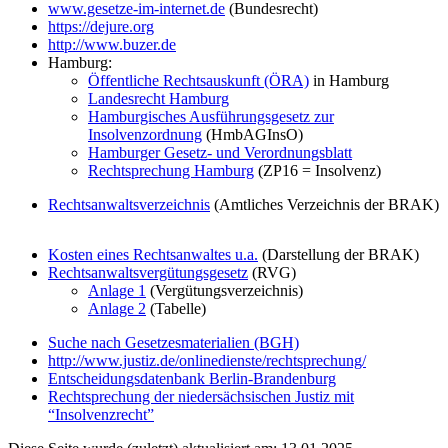
www.gesetze-im-internet.de
(Bundesrecht)
https://dejure.org
http://www.buzer.de
Hamburg:
Öffentliche Rechtsauskunft (ÖRA)
in Hamburg
Landesrecht Hamburg
Hamburgisches Ausführungsgesetz zur
Insolvenzordnung
(HmbAGInsO)
Hamburger Gesetz- und Verordnungsblatt
Rechtsprechung Hamburg
(ZP16 = Insolvenz)
Rechtsanwaltsverzeichnis
(Amtliches Verzeichnis der BRAK)
Kosten eines Rechtsanwaltes u.a.
(Darstellung der BRAK)
Rechtsanwaltsvergütungsgesetz
(RVG)
Anlage 1
(Vergütungsverzeichnis)
Anlage 2
(Tabelle)
Suche nach Gesetzesmaterialien (BGH)
http://www.justiz.de/onlinedienste/rechtsprechung/
Entscheidungsdatenbank Berlin-Brandenburg
Rechtsprechung der niedersächsischen Justiz mit
“Insolvenzrecht”