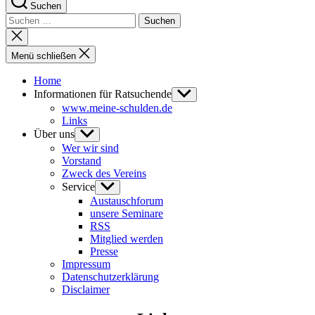
Suchen
Suchen
nach:
Suche
schließen
Menü schließen
Home
Informationen für Ratsuchende
Untermenü
anzeigen
www.meine-schulden.de
Links
Über uns
Untermenü
anzeigen
Wer wir sind
Vorstand
Zweck des Vereins
Service
Untermenü
anzeigen
Austauschforum
unsere Seminare
RSS
Mitglied werden
Presse
Impressum
Datenschutzerklärung
Disclaimer