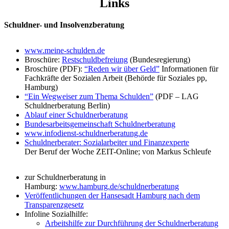
Links
Schuldner- und Insolvenzberatung
www.meine-schulden.de
Broschüre:
Restschuldbefreiung
(Bundesregierung)
Broschüre (PDF):
“Reden wir über Geld”
Informationen für
Fachkräfte der Sozialen Arbeit (Behörde für Soziales pp,
Hamburg)
“Ein Wegweiser zum Thema Schulden”
(PDF – LAG
Schuldnerberatung Berlin)
Ablauf einer Schuldnerberatung
Bundesarbeitsgemeinschaft Schuldnerberatung
www.infodienst-schuldnerberatung.de
Schuldnerberater: Sozialarbeiter und Finanzexperte
Der Beruf der Woche ZEIT-Online; von Markus Schleufe
zur Schuldnerberatung in
Hamburg:
www.hamburg.de/schuldnerberatung
Veröffentlichungen der Hansesadt Hamburg nach dem
Transparenzgesetz
Infoline Sozialhilfe:
Arbeitshilfe zur Durchführung der Schuldnerberatung