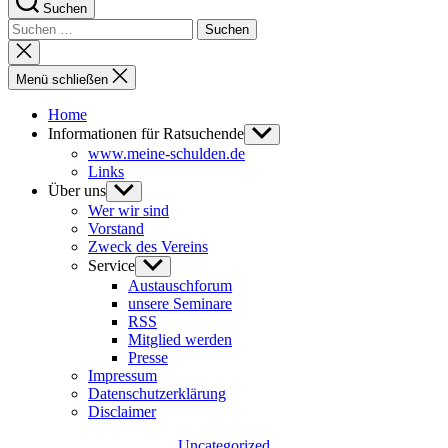
Suchen
Suchen
nach:
Suche
schließen
Menü schließen
Home
Informationen für Ratsuchende
Untermenü
anzeigen
www.meine-schulden.de
Links
Über uns
Untermenü
anzeigen
Wer wir sind
Vorstand
Zweck des Vereins
Service
Untermenü
anzeigen
Austauschforum
unsere Seminare
RSS
Mitglied werden
Presse
Impressum
Datenschutzerklärung
Disclaimer
Kategorien
Uncategorized