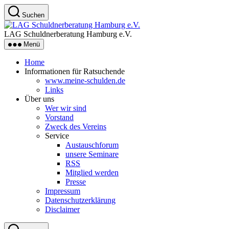
Zum
Suchen
Inhalt
LAG
springen
Schuldnerberatung
LAG Schuldnerberatung Hamburg e.V.
Hamburg
Menü
e.V.
Home
Informationen für Ratsuchende
www.meine-schulden.de
Links
Über uns
Wer wir sind
Vorstand
Zweck des Vereins
Service
Austauschforum
unsere Seminare
RSS
Mitglied werden
Presse
Impressum
Datenschutzerklärung
Disclaimer