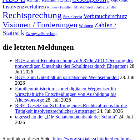
Girokonto
Insolvenzverfahren
Musterbrief / Arbeitshilfe
Kinder / Familien
Rechtsprechung
Verbraucherschutz
Sozialrecht
Visionen / Forderungen
Zahlen /
Wohnen
Statistik
Zwangsvollstreckung
die letzten Meldungen
BGH ändert Rechtsprechung zu § 850d ZPO (Deckung des
notwendigen Unterhalts des Schuldners durch Ehegatten)
28.
Juli 2026
BGH zum Unterhalt im paritätischen Wechselmodell
28. Juli
2026
Familienministerium startet digitalen Wegweiser für
wirtschaftliche Entscheidungen von Ausbildung bis
Altersvorsorge
28. Juli 2026
RefE: Gesetz zur Schaffung eines Rechtsrahmens für die
Tätigkeit insolvenzrechtlicher Amtsträger
24. Juli 2026
tagesschau.de: „Die Schattendatenbank der Schufa“
24. Juli
2026
Shortlink zu dieser Seite:
https://www.soziale-schuldnerberatung-