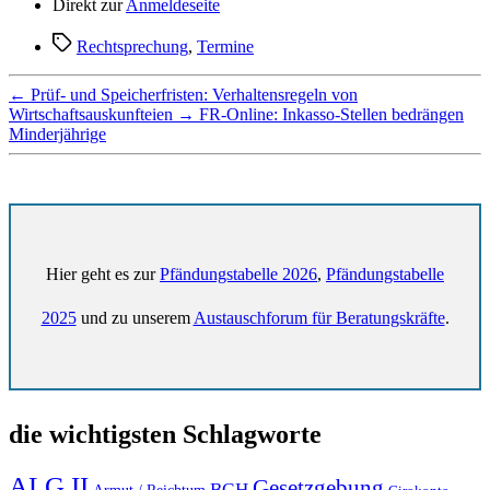
Direkt zur
Anmeldeseite
Schlagwörter
Rechtsprechung
,
Termine
←
Prüf- und Speicherfristen: Verhaltensregeln von
Wirtschaftsauskunfteien
→
FR-Online: Inkasso-Stellen bedrängen
Minderjährige
Hier geht es zur
Pfändungstabelle 2026
,
Pfändungstabelle
2025
und zu unserem
Austauschforum für Beratungskräfte
.
die wichtigsten Schlagworte
ALG II
Gesetzgebung
BGH
Armut / Reichtum