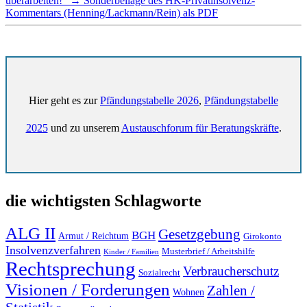
überarbeiten!“
→
Sonderbeilage des HK-Privatinsolvenz-
Kommentars (Henning/Lackmann/Rein) als PDF
Hier geht es zur
Pfändungstabelle 2026
,
Pfändungstabelle
2025
und zu unserem
Austauschforum für Beratungskräfte
.
die wichtigsten Schlagworte
ALG II
Gesetzgebung
BGH
Armut / Reichtum
Girokonto
Insolvenzverfahren
Musterbrief / Arbeitshilfe
Kinder / Familien
Rechtsprechung
Verbraucherschutz
Sozialrecht
Visionen / Forderungen
Zahlen /
Wohnen