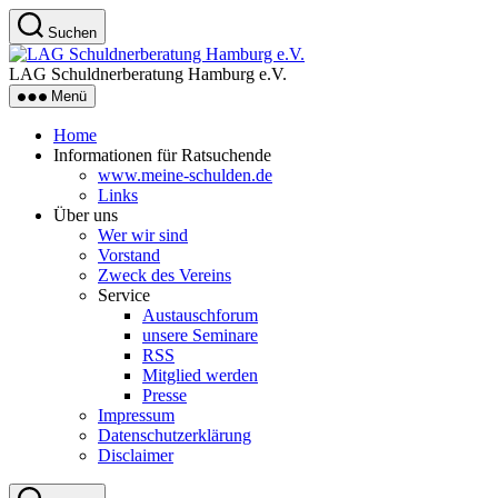
Zum
Suchen
Inhalt
LAG
springen
Schuldnerberatung
LAG Schuldnerberatung Hamburg e.V.
Hamburg
Menü
e.V.
Home
Informationen für Ratsuchende
www.meine-schulden.de
Links
Über uns
Wer wir sind
Vorstand
Zweck des Vereins
Service
Austauschforum
unsere Seminare
RSS
Mitglied werden
Presse
Impressum
Datenschutzerklärung
Disclaimer