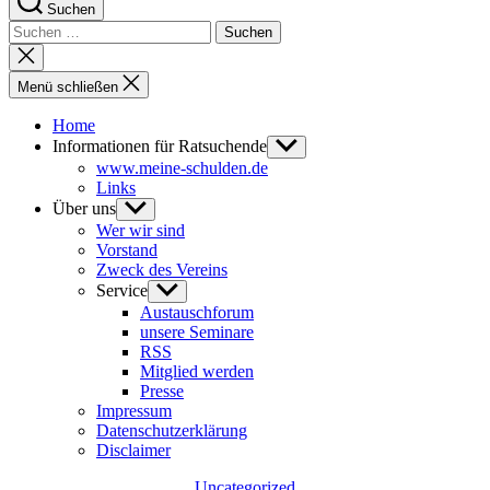
Suchen
Suchen
nach:
Suche
schließen
Menü schließen
Home
Informationen für Ratsuchende
Untermenü
anzeigen
www.meine-schulden.de
Links
Über uns
Untermenü
anzeigen
Wer wir sind
Vorstand
Zweck des Vereins
Service
Untermenü
anzeigen
Austauschforum
unsere Seminare
RSS
Mitglied werden
Presse
Impressum
Datenschutzerklärung
Disclaimer
Kategorien
Uncategorized