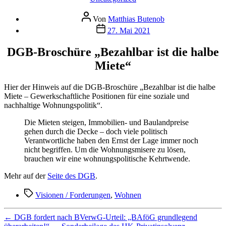
Beitragsautor
Von
Matthias Butenob
Veröffentlichungsdatum
27. Mai 2021
DGB-Broschüre „Bezahlbar ist die halbe
Miete“
Hier der Hinweis auf die DGB-Broschüre „Bezahlbar ist die halbe
Miete – Gewerkschaftliche Positionen für eine soziale und
nachhaltige Wohnungspolitik“.
Die Mieten steigen, Immobilien- und Baulandpreise
gehen durch die Decke – doch viele politisch
Verantwortliche haben den Ernst der Lage immer noch
nicht begriffen. Um die Wohnungsmisere zu lösen,
brauchen wir eine wohnungspolitische Kehrtwende.
Mehr auf der
Seite des DGB
.
Schlagwörter
Visionen / Forderungen
,
Wohnen
←
DGB fordert nach BVerwG-Urteil: „BAföG grundlegend