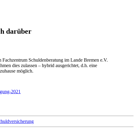
ch darüber
dem Fachzentrum Schuldenberatung im Lande Bremen e.V.
hmen dies zulassen – hybrid ausgerichtet, d.h. eine
n zuhause möglich.
tagung-2021
huld­ver­si­che­rung