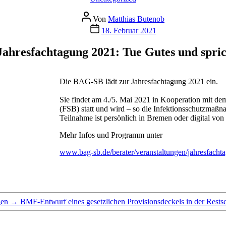
Beitragsautor
Von
Matthias Butenob
Veröffentlichungsdatum
18. Februar 2021
hresfachtagung 2021: Tue Gutes und spri
Die BAG-SB lädt zur Jahresfachtagung 2021 ein.
Sie findet am 4./5. Mai 2021 in Kooperation mit 
(FSB) statt und wird – so die Infektionsschutzmaßna
Teilnahme ist persönlich in Bremen oder digital vo
Mehr Infos und Programm unter
www.bag-sb.de/berater/veranstaltungen/jahresfach
gen
→
BMF-Ent­wurf ei­nes ge­setz­li­chen Pro­vi­si­ons­de­ckels in der Restsc