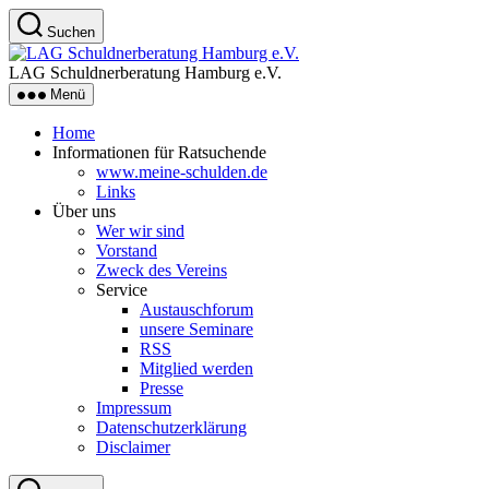
Zum
Suchen
Inhalt
LAG
springen
Schuldnerberatung
LAG Schuldnerberatung Hamburg e.V.
Hamburg
Menü
e.V.
Home
Informationen für Ratsuchende
www.meine-schulden.de
Links
Über uns
Wer wir sind
Vorstand
Zweck des Vereins
Service
Austauschforum
unsere Seminare
RSS
Mitglied werden
Presse
Impressum
Datenschutzerklärung
Disclaimer