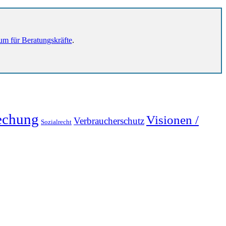
um für Beratungskräfte
.
echung
Visionen /
Verbraucherschutz
Sozialrecht