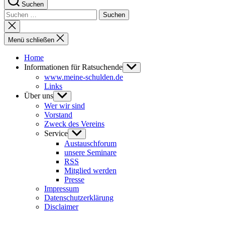
Suchen
Suchen
nach:
Suche
schließen
Menü schließen
Home
Informationen für Ratsuchende
Untermenü
anzeigen
www.meine-schulden.de
Links
Über uns
Untermenü
anzeigen
Wer wir sind
Vorstand
Zweck des Vereins
Service
Untermenü
anzeigen
Austauschforum
unsere Seminare
RSS
Mitglied werden
Presse
Impressum
Datenschutzerklärung
Disclaimer