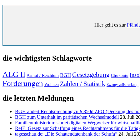
Hier geht es zur
Pfändu
die wichtigsten Schlagworte
ALG II
Gesetzgebung
Inso
BGH
Armut / Reichtum
Girokonto
Forderungen
Zahlen / Statistik
Wohnen
Zwangsvollstreckung
die letzten Meldungen
BGH ändert Rechtsprechung zu § 850d ZPO (Deckung des notw
BGH zum Unterhalt im paritätischen Wechselmodell
28. Juli 2
Familienministerium startet digitalen Wegweiser für wirtschaft
RefE: Gesetz zur Schaffung eines Rechtsrahmens für die Tätigk
tagesschau.de: „Die Schattendatenbank der Schufa“
24. Juli 2