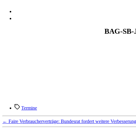
BAG-SB-Ja
Schlagwörter
Termine
←
Faire Verbraucherverträge: Bundesrat fordert weitere Verbesserun