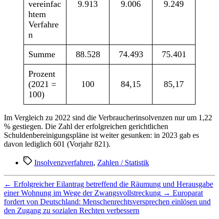
vereinfac
9.913
9.006
9.249
htem
Verfahre
n
Summe
88.528
74.493
75.401
Prozent
(2021 =
100
84,15
85,17
100)
Im Vergleich zu 2022 sind die Verbraucherinsolvenzen nur um 1,22
% gestiegen. Die Zahl der erfolgreichen gerichtlichen
Schuldenbereinigungspläne ist weiter gesunken: in 2023 gab es
davon lediglich 601 (Vorjahr 821).
Schlagwörter
Insolvenzverfahren
,
Zahlen / Statistik
←
Erfolgreicher Eilantrag betreffend die Räumung und Herausgabe
einer Wohnung im Wege der Zwangsvollstreckung
→
Europarat
fordert von Deutschland: Menschenrechtsversprechen einlösen und
den Zugang zu sozialen Rechten verbessern