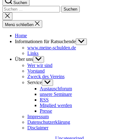
Suchen
Suchen
nach:
Suche
schließen
Menü schließen
Home
Informationen für Ratsuchende
Untermenü
anzeigen
www.meine-schulden.de
Links
Über uns
Untermenü
anzeigen
Wer wir sind
Vorstand
Zweck des Vereins
Service
Untermenü
anzeigen
Austauschforum
unsere Seminare
RSS
Mitglied werden
Presse
Impressum
Datenschutzerklärung
Disclaimer
Kategorien
Uncategorized