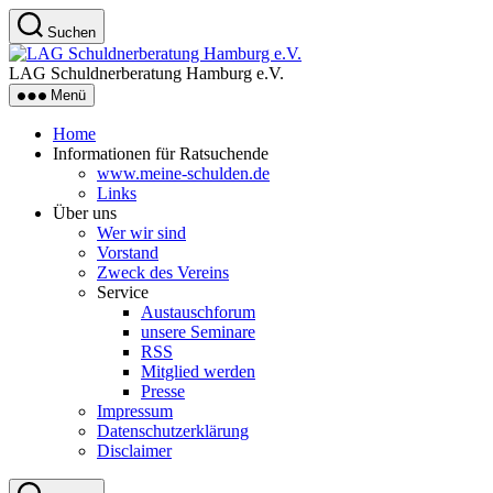
Zum
Suchen
Inhalt
LAG
springen
Schuldnerberatung
LAG Schuldnerberatung Hamburg e.V.
Hamburg
Menü
e.V.
Home
Informationen für Ratsuchende
www.meine-schulden.de
Links
Über uns
Wer wir sind
Vorstand
Zweck des Vereins
Service
Austauschforum
unsere Seminare
RSS
Mitglied werden
Presse
Impressum
Datenschutzerklärung
Disclaimer