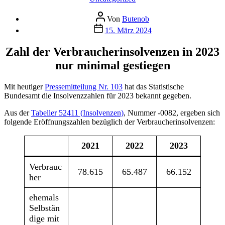
Beitragsautor
Von
Butenob
Veröffentlichungsdatum
15. März 2024
Zahl der Verbraucherinsolvenzen in 2023
nur minimal gestiegen
Mit heutiger
Pressemitteilung Nr. 103
hat das Statistische
Bundesamt die Insolvenzzahlen für 2023 bekannt gegeben.
Aus der
Tabeller 52411 (Insolvenzen)
, Nummer -0082, ergeben sich
folgende Eröffnungszahlen bezüglich der Verbraucherinsolvenzen:
2021
2022
2023
Verbrauc
78.615
65.487
66.152
her
ehemals
Selbstän
dige mit