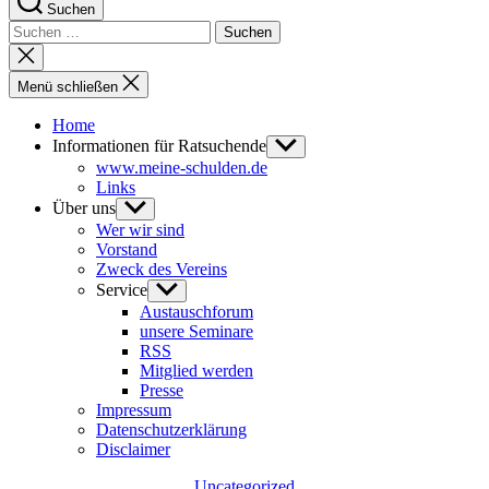
Suchen
Suchen
nach:
Suche
schließen
Menü schließen
Home
Informationen für Ratsuchende
Untermenü
anzeigen
www.meine-schulden.de
Links
Über uns
Untermenü
anzeigen
Wer wir sind
Vorstand
Zweck des Vereins
Service
Untermenü
anzeigen
Austauschforum
unsere Seminare
RSS
Mitglied werden
Presse
Impressum
Datenschutzerklärung
Disclaimer
Kategorien
Uncategorized