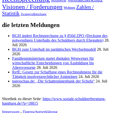
Sozialrecht
Visionen / Forderungen
Zahlen /
Wohnen
Statistik
Zwangsvollstreckung
die letzten Meldungen
BGH ändert Rechtsprechung zu § 850d ZPO (Deckung des
notwendigen Unterhalts des Schuldners durch Ehegatten)
28.
Juli 2026
BGH zum Unterhalt im paritätischen Wechselmodell
28. Juli
2026
Familienministerium startet digitalen Wegweiser für
wirtschaftliche Entscheidungen von Ausbildung bis
Altersvorsorge
28. Juli 2026
RefE: Gesetz zur Schaffung eines Rechtsrahmens für die
Tätigkeit insolvenzrechtlicher Amtsträger
24. Juli 2026
tagesschau.de: „Die Schattendatenbank der Schufa“
24. Juli
2026
Shortlink zu dieser Seite:
https://www.soziale-schuldnerberatung-
hamburg.de/?p=18815
Impressum
-
Datenschutzerklärung