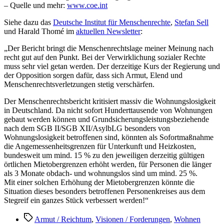
– Quelle und mehr:
www.coe.int
Siehe dazu das
Deutsche Institut für Menschenrechte
,
Stefan Sell
und Harald Thomé im
aktuellen Newsletter
:
„Der Bericht bringt die Menschenrechtslage meiner Meinung nach
recht gut auf den Punkt. Bei der Verwirklichung sozialer Rechte
muss sehr viel getan werden. Der derzeitige Kurs der Regierung und
der Opposition sorgen dafür, dass sich Armut, Elend und
Menschenrechtsverletzungen stetig verschärfen.
Der Menschenrechtsbericht kritisiert massiv die Wohnungslosigkeit
in Deutschland. Da nicht sofort Hunderttausende von Wohnungen
gebaut werden können und Grundsicherungsleistungsbeziehende
nach dem SGB II/SGB XII/AsylbLG besonders von
Wohnungslosigkeit betroffenen sind, könnten als Sofortmaßnahme
die Angemessenheitsgrenzen für Unterkunft und Heizkosten,
bundesweit um mind. 15 % zu den jeweiligen derzeitig gültigen
örtlichen Mietobergrenzen erhöht werden, für Personen die länger
als 3 Monate obdach- und wohnungslos sind um mind. 25 %.
Mit einer solchen Erhöhung der Mietobergrenzen könnte die
Situation dieses besonders betroffenen Personenkreises aus dem
Stegreif ein ganzes Stück verbessert werden!“
Schlagwörter
Armut / Reichtum
,
Visionen / Forderungen
,
Wohnen