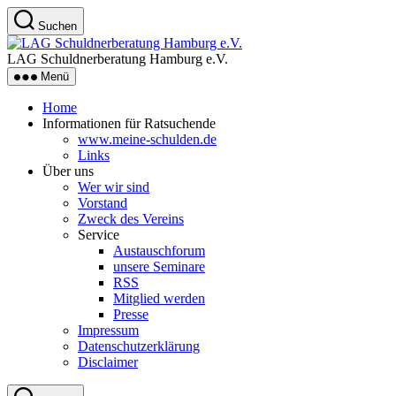
Zum
Suchen
Inhalt
LAG
springen
Schuldnerberatung
LAG Schuldnerberatung Hamburg e.V.
Hamburg
Menü
e.V.
Home
Informationen für Ratsuchende
www.meine-schulden.de
Links
Über uns
Wer wir sind
Vorstand
Zweck des Vereins
Service
Austauschforum
unsere Seminare
RSS
Mitglied werden
Presse
Impressum
Datenschutzerklärung
Disclaimer