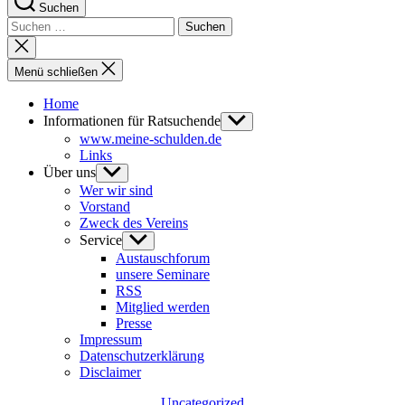
Suchen
Suchen
nach:
Suche
schließen
Menü schließen
Home
Informationen für Ratsuchende
Untermenü
anzeigen
www.meine-schulden.de
Links
Über uns
Untermenü
anzeigen
Wer wir sind
Vorstand
Zweck des Vereins
Service
Untermenü
anzeigen
Austauschforum
unsere Seminare
RSS
Mitglied werden
Presse
Impressum
Datenschutzerklärung
Disclaimer
Kategorien
Uncategorized