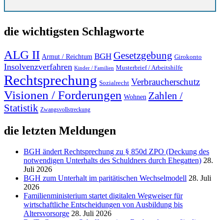
die wichtigsten Schlagworte
ALG II
Gesetzgebung
BGH
Armut / Reichtum
Girokonto
Insolvenzverfahren
Musterbrief / Arbeitshilfe
Kinder / Familien
Rechtsprechung
Verbraucherschutz
Sozialrecht
Visionen / Forderungen
Zahlen /
Wohnen
Statistik
Zwangsvollstreckung
die letzten Meldungen
BGH ändert Rechtsprechung zu § 850d ZPO (Deckung des
notwendigen Unterhalts des Schuldners durch Ehegatten)
28.
Juli 2026
BGH zum Unterhalt im paritätischen Wechselmodell
28. Juli
2026
Familienministerium startet digitalen Wegweiser für
wirtschaftliche Entscheidungen von Ausbildung bis
Altersvorsorge
28. Juli 2026