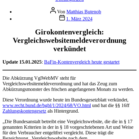
Beitragsautor
Von
Matthias Butenob
Veröffentlichungsdatum
1. März 2024
Girokontenvergleich:
Vergleichswebsitemeldeverordnung
verkündet
Update 15.01.2025
:
BaFin-Kontenvergleich heute gestartet
Die Abkürzung VglWebMV steht für
Vergleichswebsitemeldeverordnung und hat das Zeug zum
Abkürzungsmonster des frischen angefangenen Monats zu werden.
Diese Verordnung wurde heute im Bundesgesetzblatt verkündet,
www.recht.bund.de/bgbl/1/2024/68/VO.html
und hat die §§ 16ff
Zahlungskontengesetz
als Hintergrund.
„Die Bundesanstalt betreibt eine Vergleichswebsite, die die in § 17
genannten Kriterien in der in § 18 vorgeschriebenen Art und Weise
für den Verbraucher entgeltfrei vergleicht. Diese trägt die
Bezeichnung „Vergleichswebsite nach dem