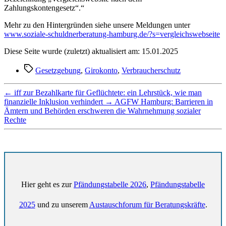
Zahlungskontengesetz“.“
Mehr zu den Hintergründen siehe unsere Meldungen unter
www.soziale-schuldnerberatung-hamburg.de/?s=vergleichswebseite
Diese Seite wurde (zuletzt) aktualisiert am: 15.01.2025
Schlagwörter
Gesetzgebung
,
Girokonto
,
Verbraucherschutz
←
iff zur Bezahlkarte für Geflüchtete: ein Lehrstück, wie man
finanzielle Inklusion verhindert
→
AGFW Hamburg: Barrieren in
Ämtern und Behörden erschweren die Wahrnehmung sozialer
Rechte
Hier geht es zur
Pfändungstabelle 2026
,
Pfändungstabelle
2025
und zu unserem
Austauschforum für Beratungskräfte
.