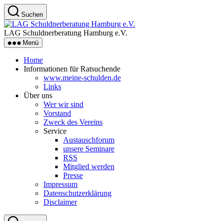
Zum
Suchen
Inhalt
LAG
springen
Schuldnerberatung
LAG Schuldnerberatung Hamburg e.V.
Hamburg
Menü
e.V.
Home
Informationen für Ratsuchende
www.meine-schulden.de
Links
Über uns
Wer wir sind
Vorstand
Zweck des Vereins
Service
Austauschforum
unsere Seminare
RSS
Mitglied werden
Presse
Impressum
Datenschutzerklärung
Disclaimer