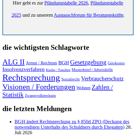
Hier geht es zur
Pfändungstabelle 2026
,
Pfändungstabelle
2025
und zu unserem
Austauschforum für Beratungskräfte
.
die wichtigsten Schlagworte
ALG II
Gesetzgebung
BGH
Armut / Reichtum
Girokonto
Insolvenzverfahren
Musterbrief / Arbeitshilfe
Kinder / Familien
Rechtsprechung
Verbraucherschutz
Sozialrecht
Visionen / Forderungen
Zahlen /
Wohnen
Statistik
Zwangsvollstreckung
die letzten Meldungen
BGH ändert Rechtsprechung zu § 850d ZPO (Deckung des
notwendigen Unterhalts des Schuldners durch Ehegatten)
28.
Juli 2026