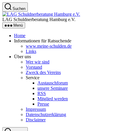
Zum
Suchen
Inhalt
LAG
springen
Schuldnerberatung
LAG Schuldnerberatung Hamburg e.V.
Hamburg
Menü
e.V.
Home
Informationen für Ratsuchende
www.meine-schulden.de
Links
Über uns
Wer wir sind
Vorstand
Zweck des Vereins
Service
Austauschforum
unsere Seminare
RSS
Mitglied werden
Presse
Impressum
Datenschutzerklärung
Disclaimer