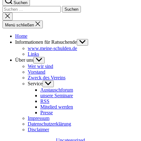
Suchen
Suchen
nach:
Suche
schließen
Menü schließen
Home
Informationen für Ratsuchende
Untermenü
anzeigen
www.meine-schulden.de
Links
Über uns
Untermenü
anzeigen
Wer wir sind
Vorstand
Zweck des Vereins
Service
Untermenü
anzeigen
Austauschforum
unsere Seminare
RSS
Mitglied werden
Presse
Impressum
Datenschutzerklärung
Disclaimer
Kategorien
Uncategorized