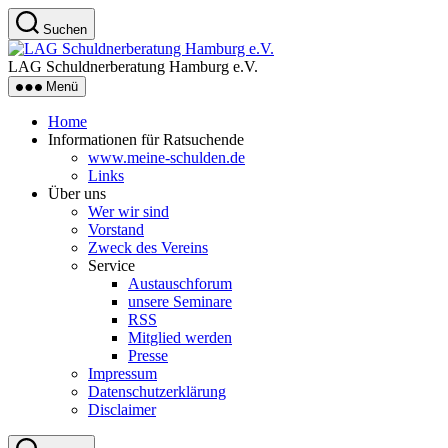
Zum
Suchen
Inhalt
LAG
springen
Schuldnerberatung
LAG Schuldnerberatung Hamburg e.V.
Hamburg
Menü
e.V.
Home
Informationen für Ratsuchende
www.meine-schulden.de
Links
Über uns
Wer wir sind
Vorstand
Zweck des Vereins
Service
Austauschforum
unsere Seminare
RSS
Mitglied werden
Presse
Impressum
Datenschutzerklärung
Disclaimer