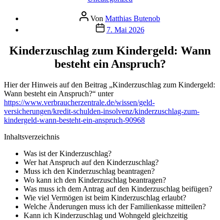
Beitragsautor
Von
Matthias Butenob
Veröffentlichungsdatum
7. Mai 2026
Kinderzuschlag zum Kindergeld: Wann
besteht ein Anspruch?
Hier der Hinweis auf den Beitrag „Kinderzuschlag zum Kindergeld:
Wann besteht ein Anspruch?“ unter
https://www.verbraucherzentrale.de/wissen/geld-
versicherungen/kredit-schulden-insolvenz/kinderzuschlag-zum-
kindergeld-wann-besteht-ein-anspruch-90968
Inhaltsverzeichnis
Was ist der Kinderzuschlag?
Wer hat Anspruch auf den Kinderzuschlag?
Muss ich den Kinderzuschlag beantragen?
Wo kann ich den Kinderzuschlag beantragen?
Was muss ich dem Antrag auf den Kinderzuschlag beifügen?
Wie viel Vermögen ist beim Kinderzuschlag erlaubt?
Welche Änderungen muss ich der Familienkasse mitteilen?
Kann ich Kinderzuschlag und Wohngeld gleichzeitig