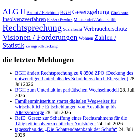
ALG II
Gesetzgebung
BGH
Armut / Reichtum
Girokonto
Insolvenzverfahren
Musterbrief / Arbeitshilfe
Kinder / Familien
Rechtsprechung
Verbraucherschutz
Sozialrecht
Visionen / Forderungen
Zahlen /
Wohnen
Statistik
Zwangsvollstreckung
die letzten Meldungen
BGH ändert Rechtsprechung zu § 850d ZPO (Deckung des
notwendigen Unterhalts des Schuldners durch Ehegatten)
28.
Juli 2026
BGH zum Unterhalt im paritätischen Wechselmodell
28. Juli
2026
Familienministerium startet digitalen Wegweiser für
wirtschaftliche Entscheidungen von Ausbildung bis
Altersvorsorge
28. Juli 2026
RefE: Gesetz zur Schaffung eines Rechtsrahmens für die
Tätigkeit insolvenzrechtlicher Amtsträger
24. Juli 2026
tagesschau.de: „Die Schattendatenbank der Schufa“
24. Juli
2026