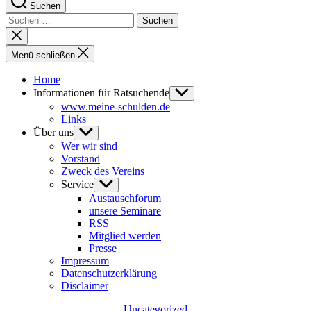
Suchen
Suchen
nach:
Suche
schließen
Menü schließen
Home
Informationen für Ratsuchende
Untermenü
anzeigen
www.meine-schulden.de
Links
Über uns
Untermenü
anzeigen
Wer wir sind
Vorstand
Zweck des Vereins
Service
Untermenü
anzeigen
Austauschforum
unsere Seminare
RSS
Mitglied werden
Presse
Impressum
Datenschutzerklärung
Disclaimer
Kategorien
Uncategorized