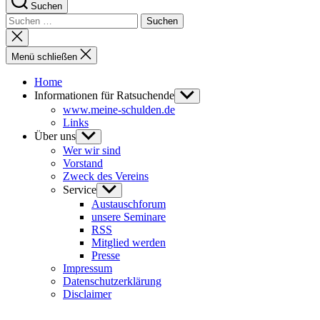
Suchen
Suchen
nach:
Suche
schließen
Menü schließen
Home
Informationen für Ratsuchende
Untermenü
anzeigen
www.meine-schulden.de
Links
Über uns
Untermenü
anzeigen
Wer wir sind
Vorstand
Zweck des Vereins
Service
Untermenü
anzeigen
Austauschforum
unsere Seminare
RSS
Mitglied werden
Presse
Impressum
Datenschutzerklärung
Disclaimer