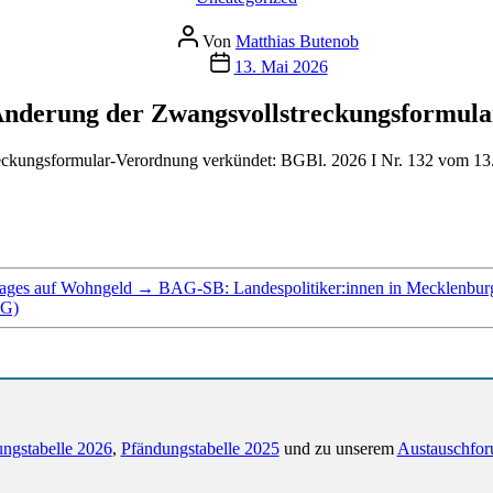
Beitragsautor
Von
Matthias Butenob
Veröffentlichungsdatum
13. Mai 2026
Änderung der Zwangsvollstreckungsformul
reckungsformular-Verordnung verkündet: BGBl. 2026 I Nr. 132 vom 13
rages auf Wohngeld
→
BAG-SB: Landespolitiker:innen in Mecklenburg
DG)
ngstabelle 2026
,
Pfändungstabelle 2025
und zu unserem
Austauschfor