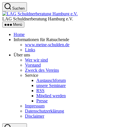
Zum
Suchen
Inhalt
LAG
springen
Schuldnerberatung
LAG Schuldnerberatung Hamburg e.V.
Hamburg
Menü
e.V.
Home
Informationen für Ratsuchende
www.meine-schulden.de
Links
Über uns
Wer wir sind
Vorstand
Zweck des Vereins
Service
Austauschforum
unsere Seminare
RSS
Mitglied werden
Presse
Impressum
Datenschutzerklärung
Disclaimer