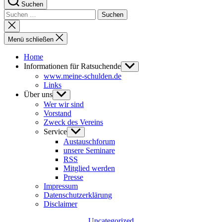
Suchen
Suchen
nach:
Suche
schließen
Menü schließen
Home
Informationen für Ratsuchende
Untermenü
anzeigen
www.meine-schulden.de
Links
Über uns
Untermenü
anzeigen
Wer wir sind
Vorstand
Zweck des Vereins
Service
Untermenü
anzeigen
Austauschforum
unsere Seminare
RSS
Mitglied werden
Presse
Impressum
Datenschutzerklärung
Disclaimer
Kategorien
Uncategorized