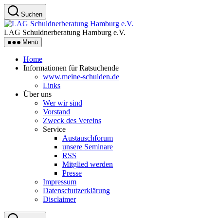
Zum
Suchen
Inhalt
LAG
springen
Schuldnerberatung
LAG Schuldnerberatung Hamburg e.V.
Hamburg
Menü
e.V.
Home
Informationen für Ratsuchende
www.meine-schulden.de
Links
Über uns
Wer wir sind
Vorstand
Zweck des Vereins
Service
Austauschforum
unsere Seminare
RSS
Mitglied werden
Presse
Impressum
Datenschutzerklärung
Disclaimer