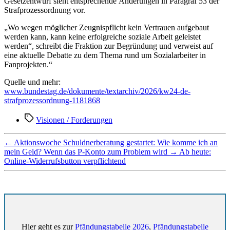
Gesetzentwurf sieht entsprechende Änderungen in Paragraf 53 der
Strafprozessordnung vor.
„Wo wegen möglicher Zeugnispflicht kein Vertrauen aufgebaut
werden kann, kann keine erfolgreiche soziale Arbeit geleistet
werden“, schreibt die Fraktion zur Begründung und verweist auf
eine aktuelle Debatte zu dem Thema rund um Sozialarbeiter in
Fanprojekten.“
Quelle und mehr:
www.bundestag.de/dokumente/textarchiv/2026/kw24-de-
strafprozessordnung-1181868
Schlagwörter
Visionen / Forderungen
←
Aktionswoche Schuldnerberatung gestartet: Wie komme ich an
mein Geld? Wenn das P-Konto zum Problem wird
→
Ab heute:
Online-Widerrufsbutton verpflichtend
Hier geht es zur
Pfändungstabelle 2026
,
Pfändungstabelle