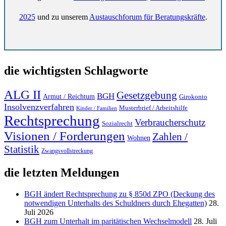
2025
und zu unserem
Austauschforum für Beratungskräfte
.
die wichtigsten Schlagworte
ALG II
Gesetzgebung
BGH
Armut / Reichtum
Girokonto
Insolvenzverfahren
Musterbrief / Arbeitshilfe
Kinder / Familien
Rechtsprechung
Verbraucherschutz
Sozialrecht
Visionen / Forderungen
Zahlen /
Wohnen
Statistik
Zwangsvollstreckung
die letzten Meldungen
BGH ändert Rechtsprechung zu § 850d ZPO (Deckung des
notwendigen Unterhalts des Schuldners durch Ehegatten)
28.
Juli 2026
BGH zum Unterhalt im paritätischen Wechselmodell
28. Juli