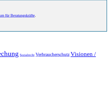
um für Beratungskräfte
.
echung
Visionen /
Verbraucherschutz
Sozialrecht