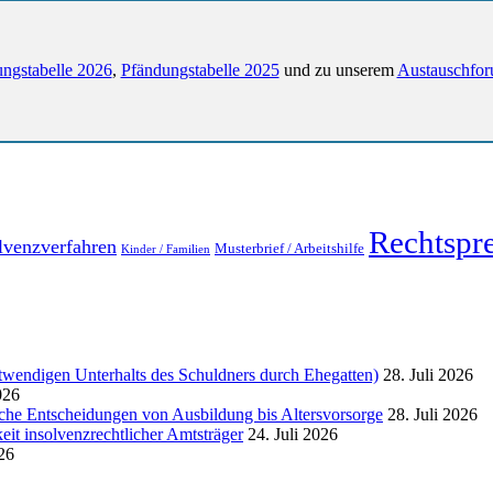
ngstabelle 2026
,
Pfändungstabelle 2025
und zu unserem
Austauschfor
Rechtspr
lvenzverfahren
Musterbrief / Arbeitshilfe
Kinder / Familien
endigen Unterhalts des Schuldners durch Ehegatten)
28. Juli 2026
026
liche Entscheidungen von Ausbildung bis Altersvorsorge
28. Juli 2026
eit insolvenzrechtlicher Amtsträger
24. Juli 2026
026