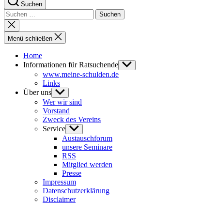
Suchen
Suchen
nach:
Suche
schließen
Menü schließen
Home
Informationen für Ratsuchende
Untermenü
anzeigen
www.meine-schulden.de
Links
Über uns
Untermenü
anzeigen
Wer wir sind
Vorstand
Zweck des Vereins
Service
Untermenü
anzeigen
Austauschforum
unsere Seminare
RSS
Mitglied werden
Presse
Impressum
Datenschutzerklärung
Disclaimer