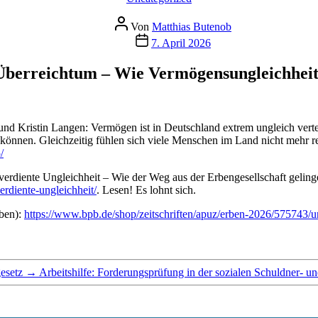
Beitragsautor
Von
Matthias Butenob
Veröffentlichungsdatum
7. April 2026
berreichtum – Wie Vermögensungleichheit
d Kristin Langen: Vermögen ist in Deutschland extrem ungleich verteil
können. Gleichzeitig fühlen sich viele Menschen im Land nicht mehr re
/
diente Ungleichheit – Wie der Weg aus der Erbengesellschaft gelingen
rdiente-ungleichheit/
. Lesen! Es lohnt sich.
rben):
https://www.bpb.de/shop/zeitschriften/apuz/erben-2026/575743/un
esetz
→
Arbeitshilfe: Forderungsprüfung in der sozialen Schuldner- u