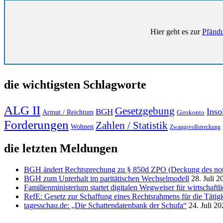
Hier geht es zur
Pfändu
die wichtigsten Schlagworte
ALG II
Gesetzgebung
Inso
BGH
Armut / Reichtum
Girokonto
Forderungen
Zahlen / Statistik
Wohnen
Zwangsvollstreckung
die letzten Meldungen
BGH ändert Rechtsprechung zu § 850d ZPO (Deckung des notw
BGH zum Unterhalt im paritätischen Wechselmodell
28. Juli 2
Familienministerium startet digitalen Wegweiser für wirtschaft
RefE: Gesetz zur Schaffung eines Rechtsrahmens für die Tätigk
tagesschau.de: „Die Schattendatenbank der Schufa“
24. Juli 2