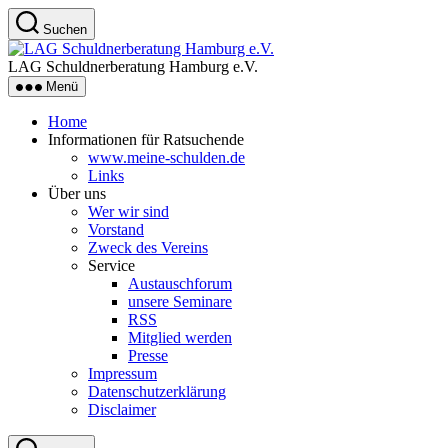
Zum
Suchen
Inhalt
LAG
springen
Schuldnerberatung
LAG Schuldnerberatung Hamburg e.V.
Hamburg
Menü
e.V.
Home
Informationen für Ratsuchende
www.meine-schulden.de
Links
Über uns
Wer wir sind
Vorstand
Zweck des Vereins
Service
Austauschforum
unsere Seminare
RSS
Mitglied werden
Presse
Impressum
Datenschutzerklärung
Disclaimer