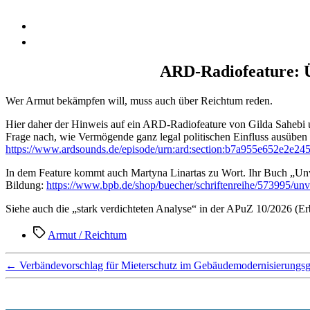
ARD-Radiofeature: Ü
Wer Armut bekämpfen will, muss auch über Reichtum reden.
Hier daher der Hinweis auf ein ARD-Radiofeature von Gilda Sahebi un
Frage nach, wie Vermögende ganz legal politischen Einfluss ausüben 
https://www.ardsounds.de/episode/urn:ard:section:b7a955e652e2e245
In dem Feature kommt auch Martyna Linartas zu Wort. Ihr Buch „Unver
Bildung:
https://www.bpb.de/shop/buecher/schriftenreihe/573995/unve
Siehe auch die „stark verdichteten Analyse“ in der APuZ 10/2026 (E
Schlagwörter
Armut / Reichtum
←
Verbändevorschlag für Mieterschutz im Gebäudemodernisierungsg