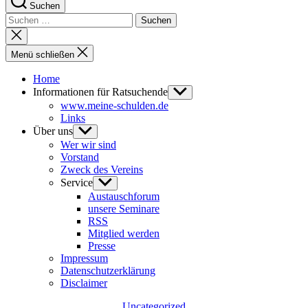
Suchen
Suchen
nach:
Suche
schließen
Menü schließen
Home
Informationen für Ratsuchende
Untermenü
anzeigen
www.meine-schulden.de
Links
Über uns
Untermenü
anzeigen
Wer wir sind
Vorstand
Zweck des Vereins
Service
Untermenü
anzeigen
Austauschforum
unsere Seminare
RSS
Mitglied werden
Presse
Impressum
Datenschutzerklärung
Disclaimer
Kategorien
Uncategorized