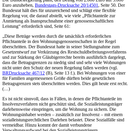
Euro anzuheben,
Bundestags-Drucksache 20/14501
, Seite 50. Der
Bundesrat hält dies für unzureichend und schlägt eine flexible
Regelung vor, die darauf abstellt, wie viele „Pflichtanteile zur
Anmietung als Inanspruchnahme einer genossenschaftlichen
Leistung“ erforderlich sind, Seite 61:
„Diese Beträge werden durch die tatsächlich erforderlichen
Pflichtanteile in den Wohnungsgenossenschaften in der Regel
überschritten. Der Bundesrat hatte in seiner Stellungnahme zum
Gesetzentwurf zur Verkürzung des Restschuldbefreiungsverfahrens
und zur Stärkung der Gläubigerrechte bereits ausführlich dargelegt,
dass die Betragsgrenzen zu niedrig sind und sehr viele Wohnungen
nicht unter den Schutz der neuen Regelung fallen werden (vgl.
BRDrucksache 467/12
(B), Seite 13 f.). Bei Wohnungen von einer
für Familien angemessenen Größe dürften beide gesetzlichen
Betragsgrenzen stets überschritten werden. Dies gilt heute erst recht.
(…)
Es ist nicht sinnvoll, dass in Fällen, in denen die Pflichtanteile im
Insolvenzverfahren nicht geschützt sind, die Sozialleistungsträger
darlehensweise einspringen, um die Wohnung zu sichern. Die
Wohnungsinhaber werden – zusätzlich zur Insolvenz – mit einem
sozialleistungsrechtlichen Darlehen belastet. Diese Sozialfälle sind
vermeidbar. Hinzu kommt der damit verbundene
Verwaltungsaufwand bei den Sozialleistungsträgern.