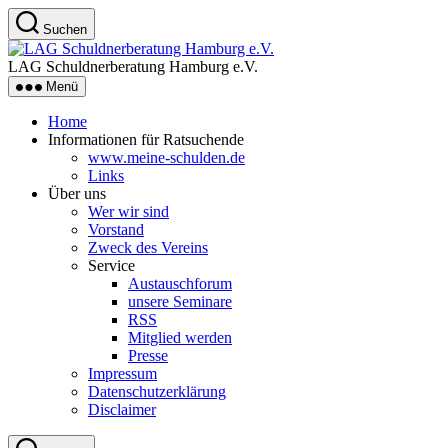
Zum
Suchen
Inhalt
LAG
springen
Schuldnerberatung
LAG Schuldnerberatung Hamburg e.V.
Hamburg
Menü
e.V.
Home
Informationen für Ratsuchende
www.meine-schulden.de
Links
Über uns
Wer wir sind
Vorstand
Zweck des Vereins
Service
Austauschforum
unsere Seminare
RSS
Mitglied werden
Presse
Impressum
Datenschutzerklärung
Disclaimer