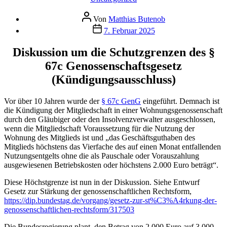
Beitragsautor
Von
Matthias Butenob
Veröffentlichungsdatum
7. Februar 2025
Diskussion um die Schutzgrenzen des §
67c Genossenschaftsgesetz
(Kündigungsausschluss)
Vor über 10 Jahren wurde der
§ 67c GenG
eingeführt. Demnach ist
die Kündigung der Mitgliedschaft in einer Wohnungsgenossenschaft
durch den Gläubiger oder den Insolvenzverwalter ausgeschlossen,
wenn die Mitgliedschaft Voraussetzung für die Nutzung der
Wohnung des Mitglieds ist und „das Geschäftsguthaben des
Mitglieds höchstens das Vierfache des auf einen Monat entfallenden
Nutzungsentgelts ohne die als Pauschale oder Vorauszahlung
ausgewiesenen Betriebskosten oder höchstens 2.000 Euro beträgt“.
Diese Höchstgrenze ist nun in der Diskussion. Siehe Entwurf
Gesetz zur Stärkung der genossenschaftlichen Rechtsform,
https://dip.bundestag.de/vorgang/gesetz-zur-st%C3%A4rkung-der-
genossenschaftlichen-rechtsform/317503
Die Bundesregierung plant, den Betrag von 2.000 Euro auf 3.000