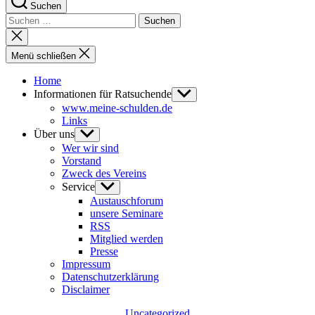
Suchen
Suchen
nach:
Suche
schließen
Menü schließen
Home
Informationen für Ratsuchende
Untermenü
anzeigen
www.meine-schulden.de
Links
Über uns
Untermenü
anzeigen
Wer wir sind
Vorstand
Zweck des Vereins
Service
Untermenü
anzeigen
Austauschforum
unsere Seminare
RSS
Mitglied werden
Presse
Impressum
Datenschutzerklärung
Disclaimer
Kategorien
Uncategorized