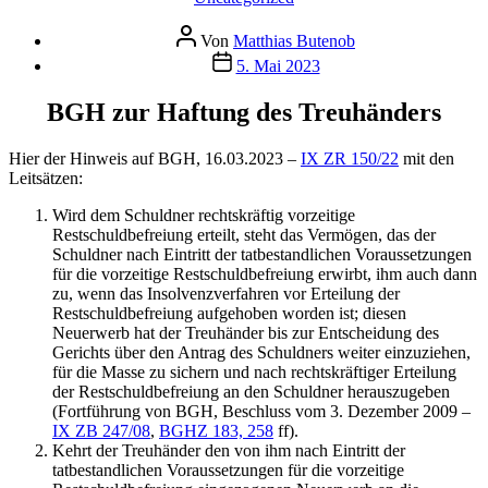
Beitragsautor
Von
Matthias Butenob
Veröffentlichungsdatum
5. Mai 2023
BGH zur Haftung des Treuhänders
Hier der Hinweis auf BGH, 16.03.2023 –
IX ZR 150/22
mit den
Leitsätzen:
Wird dem Schuldner rechtskräftig vorzeitige
Restschuldbefreiung erteilt, steht das Vermögen, das der
Schuldner nach Eintritt der tatbestandlichen Voraussetzungen
für die vorzeitige Restschuldbefreiung erwirbt, ihm auch dann
zu, wenn das Insolvenzverfahren vor Erteilung der
Restschuldbefreiung aufgehoben worden ist; diesen
Neuerwerb hat der Treuhänder bis zur Entscheidung des
Gerichts über den Antrag des Schuldners weiter einzuziehen,
für die Masse zu sichern und nach rechtskräftiger Erteilung
der Restschuldbefreiung an den Schuldner herauszugeben
(Fortführung von BGH, Beschluss vom 3. Dezember 2009 –
IX ZB 247/08
,
BGHZ 183, 258
ff).
Kehrt der Treuhänder den von ihm nach Eintritt der
tatbestandlichen Voraussetzungen für die vorzeitige