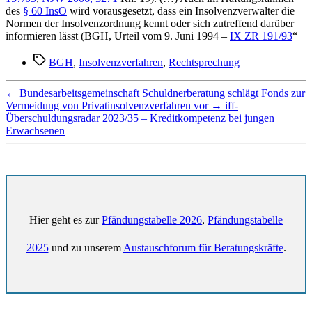
des
§ 60 InsO
wird vorausgesetzt, dass ein Insolvenzverwalter die
Normen der Insolvenzordnung kennt oder sich zutreffend darüber
informieren lässt (BGH, Urteil vom 9. Juni 1994 –
IX ZR 191/93
“
Schlagwörter
BGH
,
Insolvenzverfahren
,
Rechtsprechung
←
Bundesarbeitsgemeinschaft Schuldnerberatung schlägt Fonds zur
Vermeidung von Privatinsolvenzverfahren vor
→
iff-
Überschuldungsradar 2023/35 – Kreditkompetenz bei jungen
Erwachsenen
Hier geht es zur
Pfändungstabelle 2026
,
Pfändungstabelle
2025
und zu unserem
Austauschforum für Beratungskräfte
.