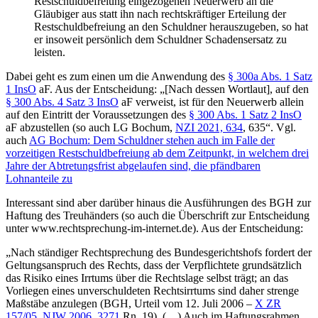
Restschuldbefreiung eingezogenen Neuerwerb an die
Gläubiger aus statt ihn nach rechtskräftiger Erteilung der
Restschuldbefreiung an den Schuldner herauszugeben, so hat
er insoweit persönlich dem Schuldner Schadensersatz zu
leisten.
Dabei geht es zum einen um
die Anwendung des
§ 300a Abs. 1 Satz
1 InsO
aF. Aus der Entscheidung: „[Nach dessen Wortlaut], auf den
§ 300 Abs. 4 Satz 3 InsO
aF verweist, ist für den Neuerwerb allein
auf den Eintritt der Voraussetzungen des
§ 300 Abs. 1 Satz 2 InsO
aF abzustellen (so auch LG Bochum,
NZI 2021, 634
, 635“. Vgl.
auch
AG Bochum: Dem Schuldner stehen auch im Falle der
vorzeitigen Restschuldbefreiung ab dem Zeitpunkt, in welchem drei
Jahre der Abtretungsfrist abgelaufen sind, die pfändbaren
Lohnanteile zu
Interessant sind aber darüber hinaus die Ausführungen des BGH zur
Haftung des Treuhänders (so auch die Überschrift zur Entscheidung
unter www.rechtsprechung-im-internet.de). Aus der Entscheidung:
„Nach ständiger Rechtsprechung des Bundesgerichtshofs fordert der
Geltungsanspruch des Rechts, dass der Verpflichtete grundsätzlich
das Risiko eines Irrtums über die Rechtslage selbst trägt; an das
Vorliegen eines unverschuldeten Rechtsirrtums sind daher strenge
Maßstäbe anzulegen (BGH, Urteil vom 12. Juli 2006 –
X ZR
157/05
,
NJW 2006, 3271
Rn. 19). (…) Auch im Haftungsrahmen