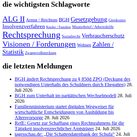
die wichtigsten Schlagworte
ALG II
Gesetzgebung
BGH
Armut / Reichtum
Girokonto
Insolvenzverfahren
Musterbrief / Arbeitshilfe
Kinder / Familien
Rechtsprechung
Verbraucherschutz
Sozialrecht
Visionen / Forderungen
Zahlen /
Wohnen
Statistik
Zwangsvollstreckung
die letzten Meldungen
BGH ändert Rechtsprechung zu § 850d ZPO (Deckung des
notwendigen Unterhalts des Schuldners durch Ehegatten)
28.
Juli 2026
BGH zum Unterhalt im paritätischen Wechselmodell
28. Juli
2026
Familienministerium startet digitalen Wegweiser für
wirtschaftliche Entscheidungen von Ausbildung bis
Altersvorsorge
28. Juli 2026
RefE: Gesetz zur Schaffung eines Rechtsrahmens für die
Tätigkeit insolvenzrechtlicher Amtsträger
24. Juli 2026
tagesschau.de: „Die Schattendatenbank der Schufa“
24. Juli