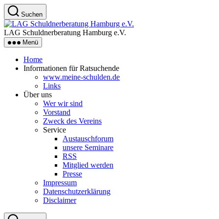
Zum
Suchen
Inhalt
LAG
springen
Schuldnerberatung
LAG Schuldnerberatung Hamburg e.V.
Hamburg
Menü
e.V.
Home
Informationen für Ratsuchende
www.meine-schulden.de
Links
Über uns
Wer wir sind
Vorstand
Zweck des Vereins
Service
Austauschforum
unsere Seminare
RSS
Mitglied werden
Presse
Impressum
Datenschutzerklärung
Disclaimer