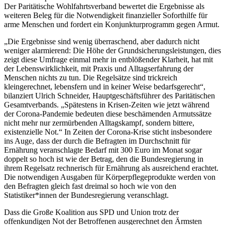
Der Paritätische Wohlfahrtsverband bewertet die Ergebnisse als
weiteren Beleg für die Notwendigkeit finanzieller Soforthilfe für
arme Menschen und fordert ein Konjunkturprogramm gegen Armut.
„Die Ergebnisse sind wenig überraschend, aber dadurch nicht
weniger alarmierend: Die Höhe der Grundsicherungsleistungen, dies
zeigt diese Umfrage einmal mehr in entblößender Klarheit, hat mit
der Lebenswirklichkeit, mit Praxis und Alltagserfahrung der
Menschen nichts zu tun. Die Regelsätze sind trickreich
kleingerechnet, lebensfern und in keiner Weise bedarfsgerecht“,
bilanziert Ulrich Schneider, Hauptgeschäftsführer des Paritätischen
Gesamtverbands. „Spätestens in Krisen-Zeiten wie jetzt während
der Corona-Pandemie bedeuten diese beschämenden Armutssätze
nicht mehr nur zermürbenden Alltagskampf, sondern bittere,
existenzielle Not.“ In Zeiten der Corona-Krise sticht insbesondere
ins Auge, dass der durch die Befragten im Durchschnitt für
Ernährung veranschlagte Bedarf mit 300 Euro im Monat sogar
doppelt so hoch ist wie der Betrag, den die Bundesregierung in
ihrem Regelsatz rechnerisch für Ernährung als ausreichend erachtet.
Die notwendigen Ausgaben für Körperpflegeprodukte werden von
den Befragten gleich fast dreimal so hoch wie von den
Statistiker*innen der Bundesregierung veranschlagt.
Dass die Große Koalition aus SPD und Union trotz der
offenkundigen Not der Betroffenen ausgerechnet den Ärmsten