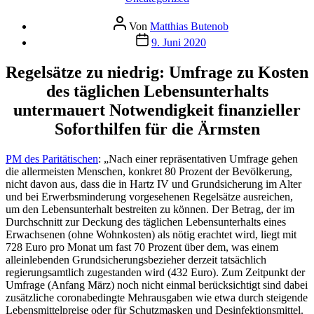
Beitragsautor
Von
Matthias Butenob
Veröffentlichungsdatum
9. Juni 2020
Regelsätze zu niedrig: Umfrage zu Kosten
des täglichen Lebensunterhalts
untermauert Notwendigkeit finanzieller
Soforthilfen für die Ärmsten
PM des Paritätischen
: „Nach einer repräsentativen Umfrage gehen
die allermeisten Menschen, konkret 80 Prozent der Bevölkerung,
nicht davon aus, dass die in Hartz IV und Grundsicherung im Alter
und bei Erwerbsminderung vorgesehenen Regelsätze ausreichen,
um den Lebensunterhalt bestreiten zu können. Der Betrag, der im
Durchschnitt zur Deckung des täglichen Lebensunterhalts eines
Erwachsenen (ohne Wohnkosten) als nötig erachtet wird, liegt mit
728 Euro pro Monat um fast 70 Prozent über dem, was einem
alleinlebenden Grundsicherungsbezieher derzeit tatsächlich
regierungsamtlich zugestanden wird (432 Euro). Zum Zeitpunkt der
Umfrage (Anfang März) noch nicht einmal berücksichtigt sind dabei
zusätzliche coronabedingte Mehrausgaben wie etwa durch steigende
Lebensmittelpreise oder für Schutzmasken und Desinfektionsmittel.