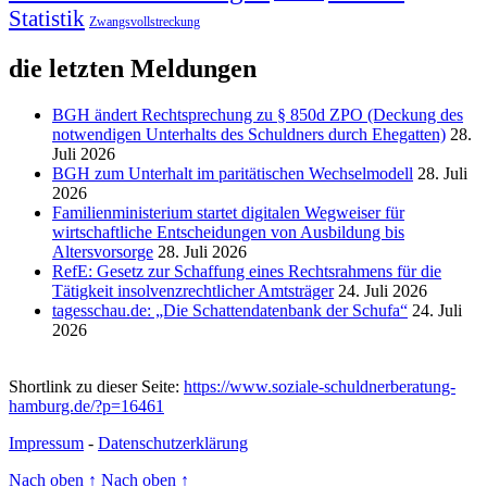
Statistik
Zwangsvollstreckung
die letzten Meldungen
BGH ändert Rechtsprechung zu § 850d ZPO (Deckung des
notwendigen Unterhalts des Schuldners durch Ehegatten)
28.
Juli 2026
BGH zum Unterhalt im paritätischen Wechselmodell
28. Juli
2026
Familienministerium startet digitalen Wegweiser für
wirtschaftliche Entscheidungen von Ausbildung bis
Altersvorsorge
28. Juli 2026
RefE: Gesetz zur Schaffung eines Rechtsrahmens für die
Tätigkeit insolvenzrechtlicher Amtsträger
24. Juli 2026
tagesschau.de: „Die Schattendatenbank der Schufa“
24. Juli
2026
Shortlink zu dieser Seite:
https://www.soziale-schuldnerberatung-
hamburg.de/?p=16461
Impressum
-
Datenschutzerklärung
Nach oben
↑
Nach oben
↑