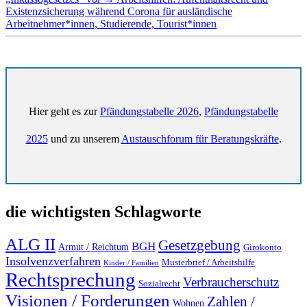
Existenzsicherung während Corona für ausländische
Arbeitnehmer*innen, Studierende, Tourist*innen
Hier geht es zur
Pfändungstabelle 2026
,
Pfändungstabelle
2025
und zu unserem
Austauschforum für Beratungskräfte
.
die wichtigsten Schlagworte
ALG II
Gesetzgebung
BGH
Armut / Reichtum
Girokonto
Insolvenzverfahren
Musterbrief / Arbeitshilfe
Kinder / Familien
Rechtsprechung
Verbraucherschutz
Sozialrecht
Visionen / Forderungen
Zahlen /
Wohnen