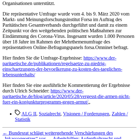
Organisationen unterstützt.
Die repräsentative Umfrage wurde vom 4. bis 9. März 2020 vom
Markt- und Meinungsforschungsinstitut Forsa im Auftrag des
Paritätischen Gesamtverbands durchgeführt und damit zu einem
Zeitpunkt vor den weitgehenden politischen Maßnahmen zur
Eindämmung des Corona-Virus. Insgesamt wurden 1.000 Personen
über 18 Jahre im Rahmen der Mehrthemenumfrage des
repräsentativen Online-Befragungspanels forsa.Omninet befragt.
Hier finden Sie die Umfrage-Ergebnisse:
https://www.der-
paritaetische.de/publikationen/regelsaetze-zu-niedrig-
einschaetzungen-der-bevoelkerung-zu-kosten-des-taeglichen-
lebensunterhalts/
Hier finden Sie eine ausführliche Kommentierung der Ergebnisse
durch Ulrich Schneider:
https://www.der-
paritaetische.de/blog/article/2020/05/28/vergesst-die-armen-nicht-
fuer-ein-konjunkturprogramm-gegen-armut/
„
Schlagwörter
ALG II
,
Sozialrecht
,
Visionen / Forderungen
,
Zahlen /
Statistik
←
Bundesrat schlägt weitergehende Verschärfungen des
„Inkassogesetzes“ vor
→
Arbeitshilfen: Aufenthaltsrecht und