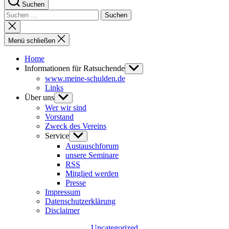
Suchen
Suchen
nach:
Suche
schließen
Menü schließen
Home
Informationen für Ratsuchende
Untermenü
anzeigen
www.meine-schulden.de
Links
Über uns
Untermenü
anzeigen
Wer wir sind
Vorstand
Zweck des Vereins
Service
Untermenü
anzeigen
Austauschforum
unsere Seminare
RSS
Mitglied werden
Presse
Impressum
Datenschutzerklärung
Disclaimer
Kategorien
Uncategorized