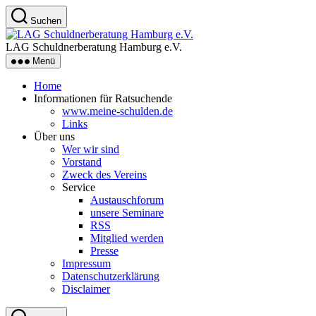
Zum
Suchen
Inhalt
LAG
springen
Schuldnerberatung
LAG Schuldnerberatung Hamburg e.V.
Hamburg
Menü
e.V.
Home
Informationen für Ratsuchende
www.meine-schulden.de
Links
Über uns
Wer wir sind
Vorstand
Zweck des Vereins
Service
Austauschforum
unsere Seminare
RSS
Mitglied werden
Presse
Impressum
Datenschutzerklärung
Disclaimer