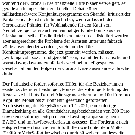
während der Corona-Krise finanzielle Hilfe bisher verweigert, sei
gerade auch angesichts der aktuellen Debatte über
milliardenschwere Konjunkturprogramme ein Skandal, kritisiert der
Paritätische. „Es ist nicht hinnehmbar, wenn anlässlich der
Coronakrise Prämien für Wohlhabende für den Kauf von
Neufahrzeugen oder auch ein einmaliger Kinderbonus aus der
Gießkanne – selbst für die Reichsten unter uns – diskutiert werden,
aber ausgerechnet die Probleme der Ärmsten unter uns faktisch
völlig ausgeblendet werden“, so Schneider. Die
Konjunkturprogramme, die jetzt gestrickt werden, müssten
„wirkungsvoll, sozial und gerecht“ sein, mahnt der Paritätische und
warnt davor, dass anderenfalls diese ohnehin tief gespaltene
Gesellschaft an den Folgen der Corona-Krise auseinanderzubrechen
drohe.
Der Paritätische fordert sofortige Hilfen für alle Bezieher*innen
existenzsichernder Leistungen, konkret die sofortige Erhöhung der
Regelsätze in Hartz IV und Altersgrundsicherung um 100 Euro pro
Kopf und Monat bis zur ohnehin gesetzlich geforderten
Neufestsetzung der Regelsätze zum 1.1.2021, eine sofortige
Einmalzahlung an alle Grundsicherungsbeziehenden von 200 Euro
sowie eine sofortige entsprechende Leistungsanpassung beim
BAföG und im Asylbewerberleistungsgesetz. Die Forderung nach
entsprechenden finanziellen Soforthilfen wird unter dem Motto
#100EuroMehrSofort inzwischen durch 30 weitere bundesweite