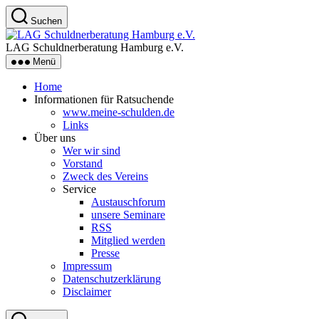
Zum
Suchen
Inhalt
LAG
springen
Schuldnerberatung
LAG Schuldnerberatung Hamburg e.V.
Hamburg
Menü
e.V.
Home
Informationen für Ratsuchende
www.meine-schulden.de
Links
Über uns
Wer wir sind
Vorstand
Zweck des Vereins
Service
Austauschforum
unsere Seminare
RSS
Mitglied werden
Presse
Impressum
Datenschutzerklärung
Disclaimer