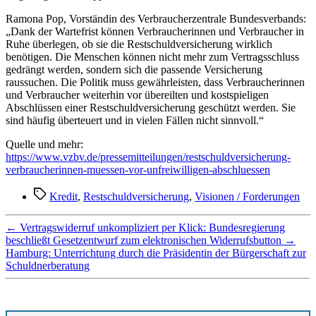
Ramona Pop, Vorständin des Verbraucherzentrale Bundesverbands:
„Dank der Wartefrist können Verbraucherinnen und Verbraucher in
Ruhe überlegen, ob sie die Restschuldversicherung wirklich
benötigen. Die Menschen können nicht mehr zum Vertragsschluss
gedrängt werden, sondern sich die passende Versicherung
raussuchen. Die Politik muss gewährleisten, dass Verbraucherinnen
und Verbraucher weiterhin vor übereilten und kostspieligen
Abschlüssen einer Restschuldversicherung geschützt werden. Sie
sind häufig überteuert und in vielen Fällen nicht sinnvoll.“
Quelle und mehr:
https://www.vzbv.de/pressemitteilungen/restschuldversicherung-
verbraucherinnen-muessen-vor-unfreiwilligen-abschluessen
Schlagwörter
Kredit
,
Restschuldversicherung
,
Visionen / Forderungen
←
Vertragswiderruf unkompliziert per Klick: Bundesregierung
beschließt Gesetzentwurf zum elektronischen Widerrufsbutton
→
Hamburg: Unterrichtung durch die Präsidentin der Bürgerschaft zur
Schuldnerberatung