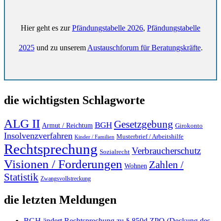
Hier geht es zur
Pfändungstabelle 2026
,
Pfändungstabelle
2025
und zu unserem
Austauschforum für Beratungskräfte
.
die wichtigsten Schlagworte
ALG II
Gesetzgebung
BGH
Armut / Reichtum
Girokonto
Insolvenzverfahren
Musterbrief / Arbeitshilfe
Kinder / Familien
Rechtsprechung
Verbraucherschutz
Sozialrecht
Visionen / Forderungen
Zahlen /
Wohnen
Statistik
Zwangsvollstreckung
die letzten Meldungen
BGH ändert Rechtsprechung zu § 850d ZPO (Deckung des