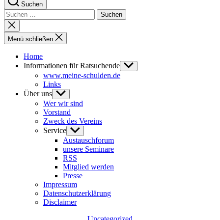
Suchen
Suchen
nach:
Suche
schließen
Menü schließen
Home
Informationen für Ratsuchende
Untermenü
anzeigen
www.meine-schulden.de
Links
Über uns
Untermenü
anzeigen
Wer wir sind
Vorstand
Zweck des Vereins
Service
Untermenü
anzeigen
Austauschforum
unsere Seminare
RSS
Mitglied werden
Presse
Impressum
Datenschutzerklärung
Disclaimer
Kategorien
Uncategorized