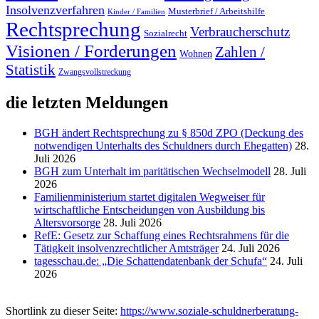
Insolvenzverfahren
Musterbrief / Arbeitshilfe
Kinder / Familien
Rechtsprechung
Verbraucherschutz
Sozialrecht
Visionen / Forderungen
Zahlen /
Wohnen
Statistik
Zwangsvollstreckung
die letzten Meldungen
BGH ändert Rechtsprechung zu § 850d ZPO (Deckung des
notwendigen Unterhalts des Schuldners durch Ehegatten)
28.
Juli 2026
BGH zum Unterhalt im paritätischen Wechselmodell
28. Juli
2026
Familienministerium startet digitalen Wegweiser für
wirtschaftliche Entscheidungen von Ausbildung bis
Altersvorsorge
28. Juli 2026
RefE: Gesetz zur Schaffung eines Rechtsrahmens für die
Tätigkeit insolvenzrechtlicher Amtsträger
24. Juli 2026
tagesschau.de: „Die Schattendatenbank der Schufa“
24. Juli
2026
Shortlink zu dieser Seite:
https://www.soziale-schuldnerberatung-