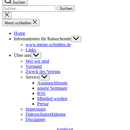
Suchen
Suchen
nach:
Suche
schließen
Menü schließen
Home
Informationen für Ratsuchende
Untermenü
anzeigen
www.meine-schulden.de
Links
Über uns
Untermenü
anzeigen
Wer wir sind
Vorstand
Zweck des Vereins
Service
Untermenü
anzeigen
Austauschforum
unsere Seminare
RSS
Mitglied werden
Presse
Impressum
Datenschutzerklärung
Disclaimer
Kategorien
hamburg