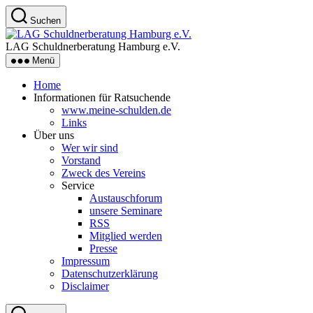
Zum
Suchen
Inhalt
LAG
springen
Schuldnerberatung
LAG Schuldnerberatung Hamburg e.V.
Hamburg
Menü
e.V.
Home
Informationen für Ratsuchende
www.meine-schulden.de
Links
Über uns
Wer wir sind
Vorstand
Zweck des Vereins
Service
Austauschforum
unsere Seminare
RSS
Mitglied werden
Presse
Impressum
Datenschutzerklärung
Disclaimer