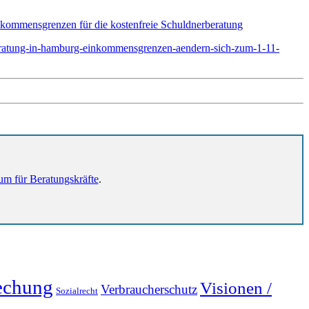
ommensgrenzen für die kostenfreie Schuldnerberatung
beratung-in-hamburg-einkommensgrenzen-aendern-sich-zum-1-11-
um für Beratungskräfte
.
echung
Visionen /
Verbraucherschutz
Sozialrecht