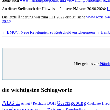
Siehe auch
www.hamburg.de/politik-und-verwaltung/behoerden/sozial
An dieser Stelle auch der Hinweis auf unsere PM vom 30.90.2024:
L
Die letzte Änderung war zum 1.11.2022 erfolgt; siehe
www.soziale-sc
2022/
←
BMUV: Neue Regelungen zu Restschuldversicherungen
→
Hambu
Hier geht es zur
Pfändu
die wichtigsten Schlagworte
ALG II
Gesetzgebung
Inso
BGH
Armut / Reichtum
Girokonto
Forderungen
Zahlen / Statistik