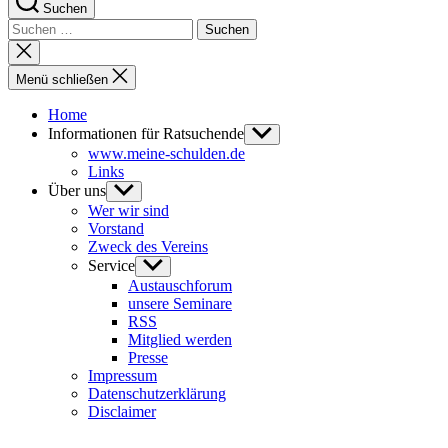
Suchen
Suchen
nach:
Suche
schließen
Menü schließen
Home
Informationen für Ratsuchende
Untermenü
anzeigen
www.meine-schulden.de
Links
Über uns
Untermenü
anzeigen
Wer wir sind
Vorstand
Zweck des Vereins
Service
Untermenü
anzeigen
Austauschforum
unsere Seminare
RSS
Mitglied werden
Presse
Impressum
Datenschutzerklärung
Disclaimer