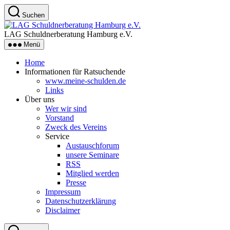
Zum
Suchen
Inhalt
LAG
springen
Schuldnerberatung
LAG Schuldnerberatung Hamburg e.V.
Hamburg
Menü
e.V.
Home
Informationen für Ratsuchende
www.meine-schulden.de
Links
Über uns
Wer wir sind
Vorstand
Zweck des Vereins
Service
Austauschforum
unsere Seminare
RSS
Mitglied werden
Presse
Impressum
Datenschutzerklärung
Disclaimer