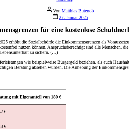
Beitragsautor
Von
Matthias Butenob
Veröffentlichungsdatum
27. Januar 2025
ensgrenzen für eine kostenlose Schuldner
2025 erhöht die Sozialbehörde die Einkommensgrenzen als Voraussetzu
stenfrei nutzen können. Anspruchsberechtigt sind alle Menschen, die 
Lebensunterhalt zu sichern. (…)
sferleistungen wie beispielweise Bürgergeld beziehen, als auch Haush
lichtigen Beratung absehen würden. Die Anhebung der Einkommensgrenze
atung mit Eigenanteil von 180 €
42 €
83 €