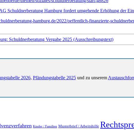
behoerde/themen/soziales/schuldnerberatung/start-48826
AG Schuldnerberatung Hamburg fordert umgehende Erhöhung der Eink
huldnerberatung-hamburg.de/2022/oeffentlich-finanzierte-schuldner
rg: Schuldnerberatung Vergabe 2025 (Ausschreibungstext)
ngstabelle 2026
,
Pfändungstabelle 2025
und zu unserem
Austauschfor
Rechtspr
lvenzverfahren
Musterbrief / Arbeitshilfe
Kinder / Familien