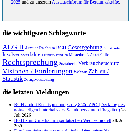
2025
und zu unserem
Austauschforum für Beratungskräfte
.
die wichtigsten Schlagworte
ALG II
Gesetzgebung
BGH
Armut / Reichtum
Girokonto
Insolvenzverfahren
Musterbrief / Arbeitshilfe
Kinder / Familien
Rechtsprechung
Verbraucherschutz
Sozialrecht
Visionen / Forderungen
Zahlen /
Wohnen
Statistik
Zwangsvollstreckung
die letzten Meldungen
BGH ändert Rechtsprechung zu § 850d ZPO (Deckung des
notwendigen Unterhalts des Schuldners durch Ehegatten)
28.
Juli 2026
BGH zum Unterhalt im paritätischen Wechselmodell
28. Juli
2026
Familienministerium startet digitalen Wegweiser für