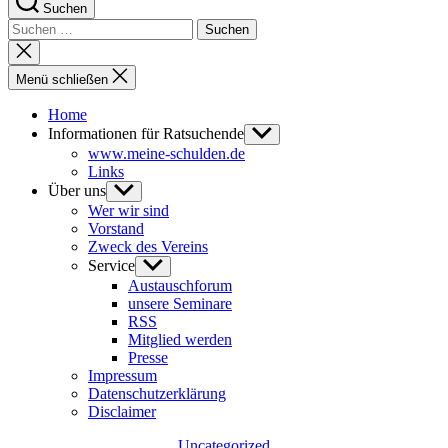
Suchen
Suchen
nach:
Suche
schließen
Menü schließen
Home
Informationen für Ratsuchende
Untermenü
anzeigen
www.meine-schulden.de
Links
Über uns
Untermenü
anzeigen
Wer wir sind
Vorstand
Zweck des Vereins
Service
Untermenü
anzeigen
Austauschforum
unsere Seminare
RSS
Mitglied werden
Presse
Impressum
Datenschutzerklärung
Disclaimer
Kategorien
Uncategorized