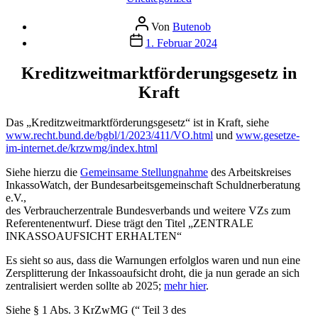
Beitragsautor
Von
Butenob
Veröffentlichungsdatum
1. Februar 2024
Kreditzweitmarktförderungsgesetz in
Kraft
Das „Kreditzweitmarktförderungsgesetz“ ist in Kraft, siehe
www.recht.bund.de/bgbl/1/2023/411/VO.html
und
www.gesetze-
im-internet.de/krzwmg/index.html
Siehe hierzu die
Gemeinsame Stellungnahme
des Arbeitskreises
InkassoWatch, der Bundesarbeitsgemeinschaft Schuldnerberatung
e.V.,
des Verbraucherzentrale Bundesverbands und weitere VZs zum
Referentenentwurf. Diese trägt den Titel „ZENTRALE
INKASSOAUFSICHT ERHALTEN“
Es sieht so aus, dass die Warnungen erfolglos waren und nun eine
Zersplitterung der Inkassoaufsicht droht, die ja nun gerade an sich
zentralisiert werden sollte ab 2025;
mehr hier
.
Siehe § 1 Abs. 3 KrZwMG (“ Teil 3 des