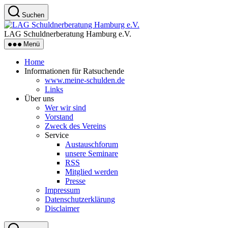
Zum
Suchen
Inhalt
LAG
springen
Schuldnerberatung
LAG Schuldnerberatung Hamburg e.V.
Hamburg
Menü
e.V.
Home
Informationen für Ratsuchende
www.meine-schulden.de
Links
Über uns
Wer wir sind
Vorstand
Zweck des Vereins
Service
Austauschforum
unsere Seminare
RSS
Mitglied werden
Presse
Impressum
Datenschutzerklärung
Disclaimer