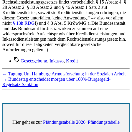
Rechtsdienstleistungsgesetzes findet vorbehaltlich § 15 Absatz 4, §
28 Absatz 2, § 30 Absatz 2 und § 46 Absatz 1 Satz 2 auf
Kreditdienstleister, soweit sie Kreditdienstleistungen erbringen, die
diesem Gesetz unterfallen, keine Anwendung.“ –> also vor allem
nicht
§ 13h RDG
!) und § 3 Abs. 5 KrZwMG („Die Bundesanstalt
und das Bundesamt für Justiz wirken zusammen auf eine
widerspruchsfreie Aufsichtspraxis über Kreditdienstleistungen und
Inkassodienstleistungen nach dem Rechtsdienstleistungsgesetz hin,
soweit für diese Tätigkeiten vergleichbare gesetzliche
Anforderungen gelten.“)
Schlagwörter
Gesetzgebung
,
Inkasso
,
Kredit
←
Tagung Uni Hamburg: Armutsforschung in der Sozialen Arbeit
→
Bundestag entscheidet morgen über 100%-Bürgergeld-
Regelsatz-Sanktion
Hier geht es zur
Pfändungstabelle 2026
,
Pfändungstabelle