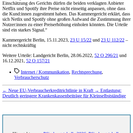
Einschätzung des Gerichts dürfen die beiden verklagten Anbieter
Netflix und Spotify ihre Preise nicht einseitig anpassen, ohne dass
die Kund:innen zugestimmt haben. Das Kammergericht erklärt, dass
sich Netlix und Spotify ohne großen Aufwand die Zustimmung ihrer
Nutzer:innen zu einer Preiserhöhung einholen könnten. Die Urteile
sind ein starkes Signal.“
Kammergericht Berlin, 15.11.2023,
23 U 15/22
und
23 U 112/22
–
nicht rechtskräftig
Weitere Urteile: Landgericht Berlin, 28.06.2022,
52 O 296/21
und
16.12.2021,
52 O 157/21
Schlagwörter
Internet / Kommunikation
,
Rechtsprechung
,
Verbraucherschutz
←
Neue EU-Verbraucherkreditrichtlinie in Kraft
→
Entlastung:
Deutlich geringere Krankenkassenbeiträge für Kleinselbstständige