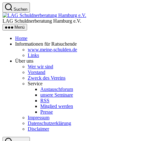
Zum
Suchen
Inhalt
LAG
springen
Schuldnerberatung
LAG Schuldnerberatung Hamburg e.V.
Hamburg
Menü
e.V.
Home
Informationen für Ratsuchende
www.meine-schulden.de
Links
Über uns
Wer wir sind
Vorstand
Zweck des Vereins
Service
Austauschforum
unsere Seminare
RSS
Mitglied werden
Presse
Impressum
Datenschutzerklärung
Disclaimer