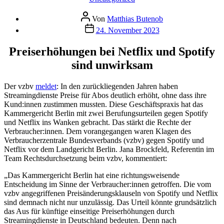
Beitragsautor
Von
Matthias Butenob
Veröffentlichungsdatum
24. November 2023
Preiserhöhungen bei Netflix und Spotify
sind unwirksam
Der vzbv
meldet
: In den zurückliegenden Jahren haben
Streamingdienste Preise für Abos deutlich erhöht, ohne dass ihre
Kund:innen zustimmen mussten. Diese Geschäftspraxis hat das
Kammergericht Berlin mit zwei Berufungsurteilen gegen Spotify
und Netflix ins Wanken gebracht. Das stärkt die Rechte der
Verbraucher:innen. Dem vorangegangen waren Klagen des
Verbraucherzentrale Bundesverbands (vzbv) gegen Spotify und
Netflix vor dem Landgericht Berlin. Jana Brockfeld, Referentin im
Team Rechtsdurchsetzung beim vzbv, kommentiert:
„Das Kammergericht Berlin hat eine richtungsweisende
Entscheidung im Sinne der Verbraucher:innen getroffen. Die vom
vzbv angegriffenen Preisänderungsklauseln von Spotify und Netflix
sind demnach nicht nur unzulässig. Das Urteil könnte grundsätzlich
das Aus für künftige einseitige Preiserhöhungen durch
Streamingdienste in Deutschland bedeuten. Denn nach