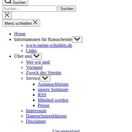
Suchen
Suchen
nach:
Suche
schließen
Menü schließen
Home
Informationen für Ratsuchende
Untermenü
anzeigen
www.meine-schulden.de
Links
Über uns
Untermenü
anzeigen
Wer wir sind
Vorstand
Zweck des Vereins
Service
Untermenü
anzeigen
Austauschforum
unsere Seminare
RSS
Mitglied werden
Presse
Impressum
Datenschutzerklärung
Disclaimer
Kategorien
Uncategorized