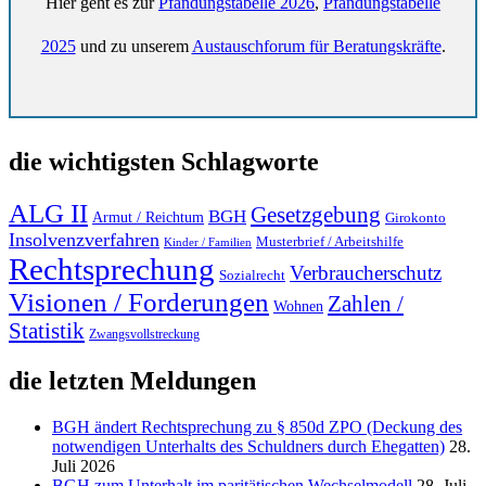
Hier geht es zur
Pfändungstabelle 2026
,
Pfändungstabelle
2025
und zu unserem
Austauschforum für Beratungskräfte
.
die wichtigsten Schlagworte
ALG II
Gesetzgebung
BGH
Armut / Reichtum
Girokonto
Insolvenzverfahren
Musterbrief / Arbeitshilfe
Kinder / Familien
Rechtsprechung
Verbraucherschutz
Sozialrecht
Visionen / Forderungen
Zahlen /
Wohnen
Statistik
Zwangsvollstreckung
die letzten Meldungen
BGH ändert Rechtsprechung zu § 850d ZPO (Deckung des
notwendigen Unterhalts des Schuldners durch Ehegatten)
28.
Juli 2026
BGH zum Unterhalt im paritätischen Wechselmodell
28. Juli