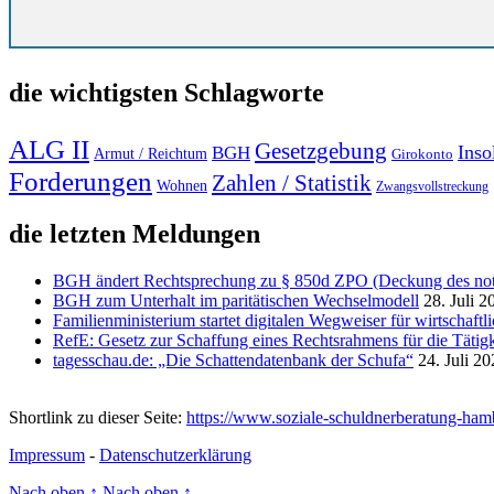
die wichtigsten Schlagworte
ALG II
Gesetzgebung
Inso
BGH
Armut / Reichtum
Girokonto
Forderungen
Zahlen / Statistik
Wohnen
Zwangsvollstreckung
die letzten Meldungen
BGH ändert Rechtsprechung zu § 850d ZPO (Deckung des notw
BGH zum Unterhalt im paritätischen Wechselmodell
28. Juli 2
Familienministerium startet digitalen Wegweiser für wirtschaft
RefE: Gesetz zur Schaffung eines Rechtsrahmens für die Tätigk
tagesschau.de: „Die Schattendatenbank der Schufa“
24. Juli 2
Shortlink zu dieser Seite:
https://www.soziale-schuldnerberatung-ha
Impressum
-
Datenschutzerklärung
Nach oben
↑
Nach oben
↑