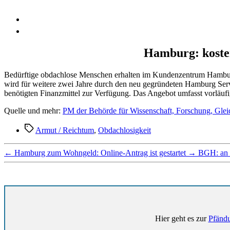
Hamburg: kosten
Bedürftige obdachlose Menschen erhalten im Kundenzentrum Hamburg-M
wird für weitere zwei Jahre durch den neu gegründeten Hamburg Serv
benötigten Finanzmittel zur Verfügung. Das Angebot umfasst vorläuf
Quelle und mehr:
PM der Behörde für Wissenschaft, Forschung, Glei
Schlagwörter
Armut / Reichtum
,
Obdachlosigkeit
←
Hamburg zum Wohngeld: Online-Antrag ist gestartet
→
BGH: an d
Hier geht es zur
Pfändu