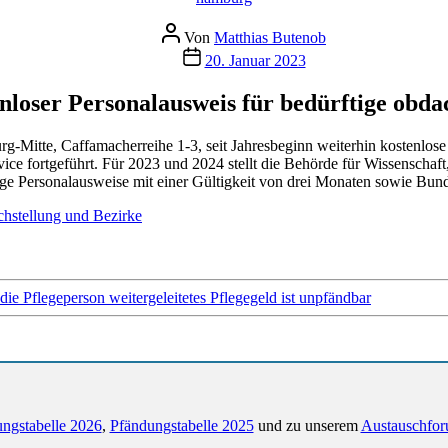
Beitragsautor
Von
Matthias Butenob
Veröffentlichungsdatum
20. Januar 2023
loser Personalausweis für bedürftige obd
itte, Caffamacherreihe 1-3, seit Jahresbeginn weiterhin kostenlose 
ice fortgeführt. Für 2023 und 2024 stellt die Behörde für Wissenschaf
ige Personalausweise mit einer Gültigkeit von drei Monaten sowie Bund
chstellung und Bezirke
ie Pflegeperson weitergeleitetes Pflegegeld ist unpfändbar
ngstabelle 2026
,
Pfändungstabelle 2025
und zu unserem
Austauschfor