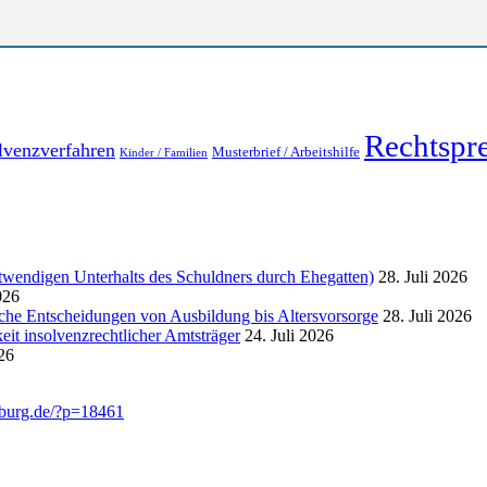
Rechtspr
lvenzverfahren
Musterbrief / Arbeitshilfe
Kinder / Familien
endigen Unterhalts des Schuldners durch Ehegatten)
28. Juli 2026
026
liche Entscheidungen von Ausbildung bis Altersvorsorge
28. Juli 2026
eit insolvenzrechtlicher Amtsträger
24. Juli 2026
026
mburg.de/?p=18461