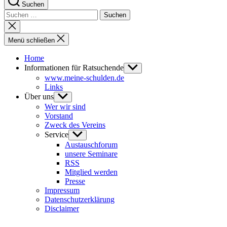
Suchen
Suchen
nach:
Suche
schließen
Menü schließen
Home
Informationen für Ratsuchende
Untermenü
anzeigen
www.meine-schulden.de
Links
Über uns
Untermenü
anzeigen
Wer wir sind
Vorstand
Zweck des Vereins
Service
Untermenü
anzeigen
Austauschforum
unsere Seminare
RSS
Mitglied werden
Presse
Impressum
Datenschutzerklärung
Disclaimer