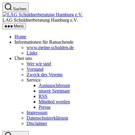
Zum
Suchen
Inhalt
LAG
springen
Schuldnerberatung
LAG Schuldnerberatung Hamburg e.V.
Hamburg
Menü
e.V.
Home
Informationen für Ratsuchende
www.meine-schulden.de
Links
Über uns
Wer wir sind
Vorstand
Zweck des Vereins
Service
Austauschforum
unsere Seminare
RSS
Mitglied werden
Presse
Impressum
Datenschutzerklärung
Disclaimer